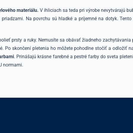
ylového materiálu.
V ihliciach sa teda pri výrobe nevytvárajú b
 priadzami. Na povrchu sú hladké a príjemné na dotyk. Tento 
olieť prsty a ruky. Nemusíte sa obávať žiadneho zachytávania pr
né. Po skončení pletenia ho môžete pohodlne stočiť a odložiť na
farbami
. Prinášajú krásne farebné a pestré farby do sveta plet
EU normami.