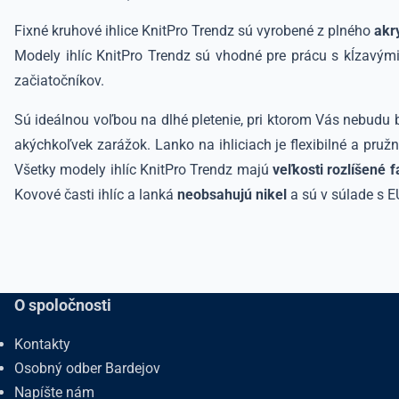
Fixné kruhové ihlice KnitPro Trendz sú vyrobené z plného
akr
Modely ihlíc KnitPro Trendz sú vhodné pre prácu s kĺzavými
začiatočníkov.
Sú ideálnou voľbou na dlhé pletenie, pri ktorom Vás nebudu b
akýchkoľvek zarážok. Lanko na ihliciach je flexibilné a pruž
Všetky modely ihlíc KnitPro Trendz majú
veľkosti rozlíšené 
Kovové časti ihlíc a lanká
neobsahujú nikel
a sú v súlade s 
O spoločnosti
Kontakty
Osobný odber Bardejov
Napíšte nám