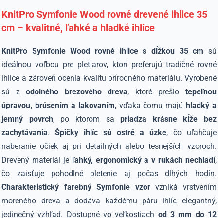
KnitPro Symfonie Wood rovné drevené ihlice 35
cm – kvalitné, ľahké a hladké ihlice
KnitPro Symfonie Wood rovné ihlice s dĺžkou 35 cm
sú
ideálnou voľbou pre pletiarov, ktorí preferujú tradičné rovné
ihlice a zároveň ocenia kvalitu prírodného materiálu. Vyrobené
sú z
odolného brezového dreva
, ktoré prešlo
tepeľnou
úpravou, brúsením a lakovaním
, vďaka čomu majú
hladký a
jemný povrch
, po ktorom sa
priadza krásne kĺže bez
zachytávania
.
Špičky ihlíc sú ostré a úzke
, čo uľahčuje
naberanie očiek aj pri detailných alebo tesnejších vzoroch.
Drevený materiál je
ľahký, ergonomický a v rukách nechladí
,
čo zaisťuje pohodlné pletenie aj počas dlhých hodín.
Charakteristický farebný Symfonie vzor
vzniká vrstvením
moreného dreva a dodáva každému páru ihlíc elegantný,
jedinečný vzhľad. Dostupné vo veľkostiach
od 3 mm do 12