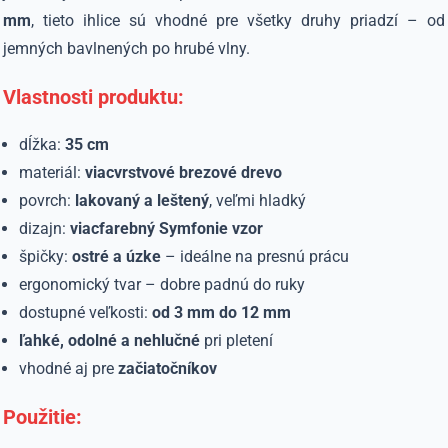
mm
, tieto ihlice sú vhodné pre všetky druhy priadzí – od
jemných bavlnených po hrubé vlny.
Vlastnosti produktu:
dĺžka:
35
cm
materiál:
viacvrstvové brezové drevo
povrch:
lakovaný a leštený
, veľmi hladký
dizajn:
viacfarebný Symfonie vzor
špičky:
ostré a úzke
– ideálne na presnú prácu
ergonomický tvar – dobre padnú do ruky
dostupné veľkosti:
od 3 mm do 12 mm
ľahké, odolné a nehlučné
pri pletení
vhodné aj pre
začiatočníkov
Použitie: