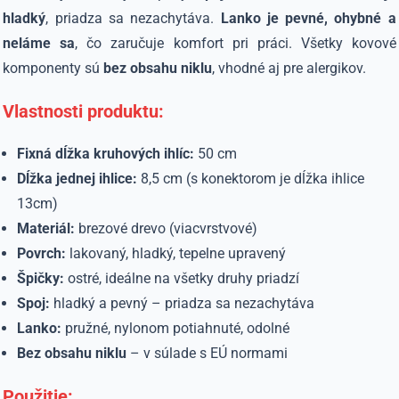
hladký
, priadza sa nezachytáva.
Lanko je pevné, ohybné a
neláme sa
, čo zaručuje komfort pri práci. Všetky kovové
komponenty sú
bez obsahu niklu
, vhodné aj pre alergikov.
Vlastnosti produktu:
Fixná dĺžka kruhových ihlíc:
50 cm
Dĺžka jednej ihlice:
8,5 cm (s konektorom je dĺžka ihlice
13cm)
Materiál:
brezové drevo (viacvrstvové)
Povrch:
lakovaný, hladký, tepelne upravený
Špičky:
ostré, ideálne na všetky druhy priadzí
Spoj:
hladký a pevný – priadza sa nezachytáva
Lanko:
pružné, nylonom potiahnuté, odolné
Bez obsahu niklu
– v súlade s EÚ normami
Použitie: