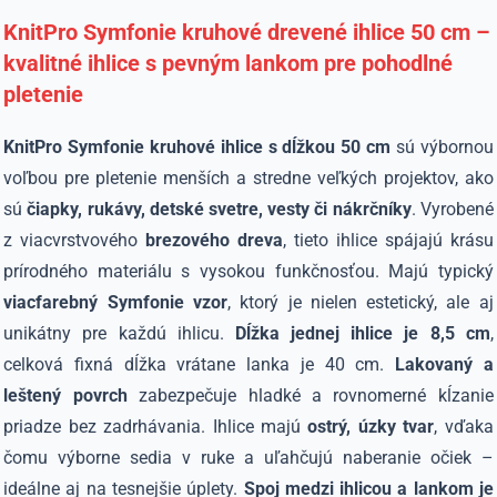
KnitPro Symfonie kruhové drevené ihlice 50 cm –
kvalitné ihlice s pevným lankom pre pohodlné
pletenie
KnitPro Symfonie kruhové ihlice s dĺžkou 50 cm
sú výbornou
voľbou pre pletenie menších a stredne veľkých projektov, ako
sú
čiapky, rukávy, detské svetre, vesty či nákrčníky
. Vyrobené
z viacvrstvového
brezového dreva
, tieto ihlice spájajú krásu
prírodného materiálu s vysokou funkčnosťou. Majú typický
viacfarebný Symfonie vzor
, ktorý je nielen estetický, ale aj
unikátny pre každú ihlicu.
Dĺžka jednej ihlice je 8,5 cm
,
celková fixná dĺžka vrátane lanka je 40 cm.
Lakovaný a
leštený povrch
zabezpečuje hladké a rovnomerné kĺzanie
priadze bez zadrhávania. Ihlice majú
ostrý, úzky tvar
, vďaka
čomu výborne sedia v ruke a uľahčujú naberanie očiek –
ideálne aj na tesnejšie úplety.
Spoj medzi ihlicou a lankom je