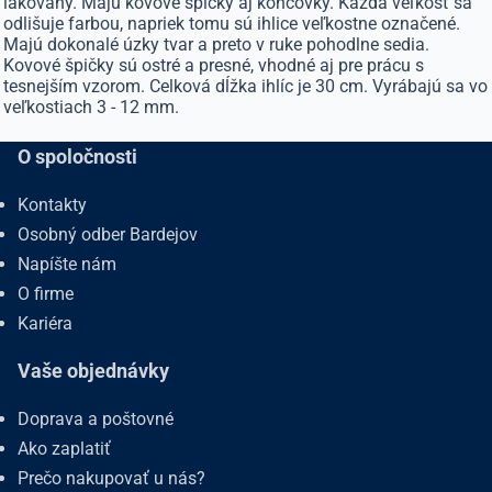
lakovaný. Majú kovové špičky aj koncovky. Každá veľkosť sa
odlišuje farbou, napriek tomu sú ihlice veľkostne označené.
Majú dokonalé úzky tvar a preto v ruke pohodlne sedia.
Kovové špičky sú ostré a presné, vhodné aj pre prácu s
tesnejším vzorom. Celková dĺžka ihlíc je 30 cm. Vyrábajú sa vo
veľkostiach 3 - 12 mm.
O spoločnosti
Kontakty
Osobný odber Bardejov
Napíšte nám
O firme
Kariéra
Vaše objednávky
Doprava a poštovné
Ako zaplatiť
Prečo nakupovať u nás?