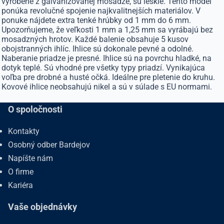
vyrobené z galvanizovanej mosadze, sú lesklé. Tento model
ponúka revolučné spojenie najkvalitnejších materiálov. V
ponuke nájdete extra tenké hrúbky od 1 mm do 6 mm.
Upozorňujeme, že veľkosti 1 mm a 1,25 mm sa vyrábajú bez
mosadzných hrotov. Každé balenie obsahuje 5 kusov
obojstranných ihlíc. Ihlice sú dokonale pevné a odolné.
Naberanie priadze je presné. Ihlice sú na povrchu hladké, na
dotyk teplé. Sú vhodné pre všetky typy priadzí. Vynikajúca
voľba pre drobné a husté očká. Ideálne pre pletenie do kruhu.
Kovové ihlice neobsahujú nikel a sú v súlade s EU normami.
O spoločnosti
Kontakty
Osobný odber Bardejov
Napíšte nám
O firme
Kariéra
Vaše objednávky