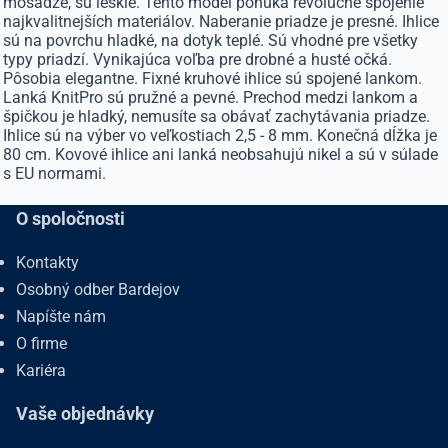
mosadze, sú lesklé. Tento model ponúka revolučné spojenie
najkvalitnejších materiálov. Naberanie priadze je presné. Ihlice
sú na povrchu hladké, na dotyk teplé. Sú vhodné pre všetky
typy priadzí. Vynikajúca voľba pre drobné a husté očká.
Pôsobia elegantne. Fixné kruhové ihlice sú spojené lankom.
Lanká KnitPro sú pružné a pevné. Prechod medzi lankom a
špičkou je hladký, nemusíte sa obávať zachytávania priadze.
Ihlice sú na výber vo veľkostiach 2,5 - 8 mm. Konečná dĺžka je
80 cm. Kovové ihlice ani lanká neobsahujú nikel a sú v súlade
s EU normami.
O spoločnosti
Kontakty
Osobný odber Bardejov
Napíšte nám
O firme
Kariéra
Vaše objednávky