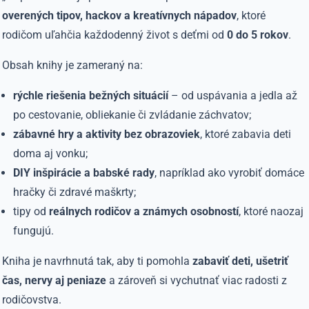
overených tipov, hackov a kreatívnych nápadov
, ktoré
rodičom uľahčia každodenný život s deťmi od
0 do 5 rokov
.
Obsah knihy je zameraný na:
rýchle riešenia bežných situácií
– od uspávania a jedla až
po cestovanie, obliekanie či zvládanie záchvatov;
zábavné hry a aktivity bez obrazoviek
, ktoré zabavia deti
doma aj vonku;
DIY inšpirácie a babské rady
, napríklad ako vyrobiť domáce
hračky či zdravé maškrty;
tipy od
reálnych rodičov a známych osobností
, ktoré naozaj
fungujú.
Kniha je navrhnutá tak, aby ti pomohla
zabaviť deti, ušetriť
čas, nervy aj peniaze
a zároveň si vychutnať viac radosti z
rodičovstva.