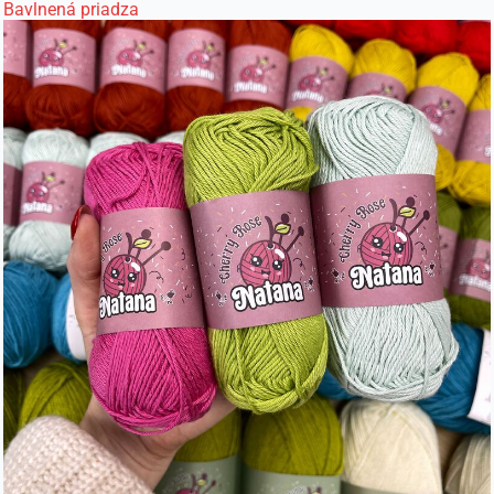
Bavlnená priadza