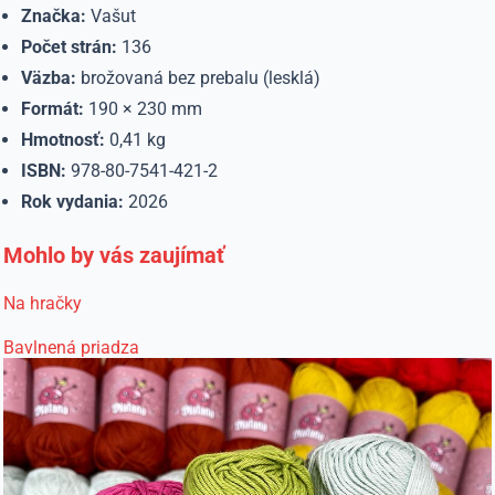
Značka:
Vašut
Počet strán:
136
Väzba:
brožovaná bez prebalu (lesklá)
Formát:
190 × 230 mm
Hmotnosť:
0,41 kg
ISBN:
978-80-7541-421-2
Rok vydania:
2026
Mohlo by vás zaujímať
Na hračky
Bavlnená priadza