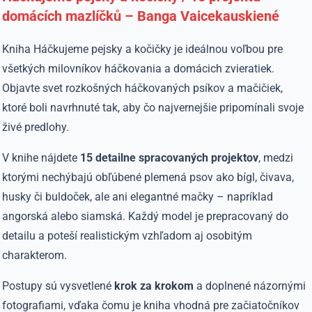
domácích mazlíčků – Banga Vaicekauskiené
Kniha
Háčkujeme pejsky a kočičky
je ideálnou voľbou pre
všetkých milovníkov háčkovania a domácich zvieratiek.
Objavte svet rozkošných háčkovaných psíkov a mačičiek,
ktoré boli navrhnuté tak, aby čo najvernejšie pripomínali svoje
živé predlohy.
V knihe nájdete
15 detailne spracovaných projektov
, medzi
ktorými nechýbajú obľúbené plemená psov ako bígl, čivava,
husky či buldoček, ale ani elegantné mačky – napríklad
angorská alebo siamská. Každý model je prepracovaný do
detailu a poteší realistickým vzhľadom aj osobitým
charakterom.
Postupy sú vysvetlené
krok za krokom
a doplnené názornými
fotografiami, vďaka čomu je kniha vhodná pre začiatočníkov