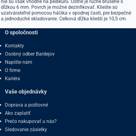
nie sú však vhodné na pedikúru. Ostrie je ručne brúsené s
dĺžkou 6 mm. Povrch je možné dezinfikovať. Kliešte sú
uzatvárateľné pomocou háčika v spodnej časti, pre bezpečné
a jednoduché skladovanie. Celková dĺžka klieští je 10,5 cm.
O spoločnosti
Kontakty
Osobný odber Bardejov
Napíšte nám
O firme
Kariéra
Vaše objednávky
Doprava a poštovné
Ako zaplatiť
Prečo nakupovať u nás?
Sledovanie zásielky