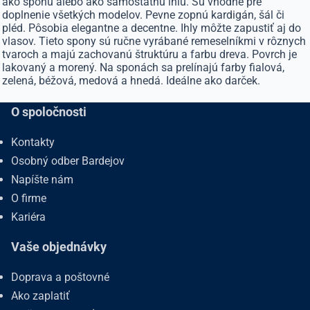
ako sponu alebo ako samostatnú ihlu. Sú vhodné pre
doplnenie všetkých modelov. Pevne zopnú kardigán, šál či
pléd. Pôsobia elegantne a decentne. Ihly môžte zapustiť aj do
vlasov. Tieto spony sú ručne vyrábané remeselníkmi v rôznych
tvaroch a majú zachovanú štruktúru a farbu dreva. Povrch je
lakovaný a morený. Na sponách sa prelínajú farby fialová,
zelená, béžová, medová a hnedá. Ideálne ako darček.
O spoločnosti
Kontakty
Osobný odber Bardejov
Napíšte nám
O firme
Kariéra
Vaše objednávky
Doprava a poštovné
Ako zaplatiť