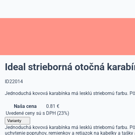
Ideal strieborná otočná karab
ID22014
Jednoduchá kovová karabínka má lesklú striebornú farbu. Pôs
Naša cena
0.81 €
Uvedené ceny sú s DPH (23%)
Varianty
Jednoduchá kovová karabínka má lesklú striebornú farbu. Pôs
uchytenie popruhov, remienkov a retiazok na kabelky a tašky 