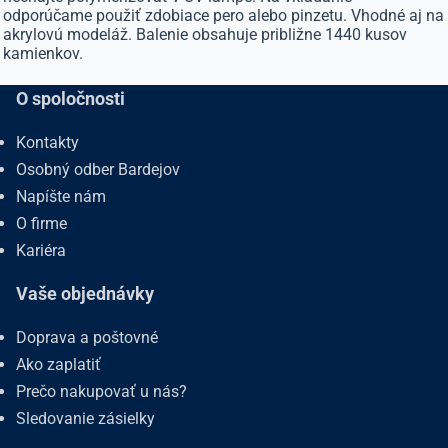
odporúčame použiť zdobiace pero alebo pinzetu. Vhodné aj na
akrylovú modeláž. Balenie obsahuje približne 1440 kusov
kamienkov.
O spoločnosti
Kontakty
Osobný odber Bardejov
Napíšte nám
O firme
Kariéra
Vaše objednávky
Doprava a poštovné
Ako zaplatiť
Prečo nakupovať u nás?
Sledovanie zásielky