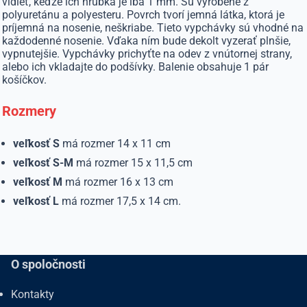
vidieť, keďže ich hrúbka je iba 1 mm. Sú vyrobené z
polyuretánu a polyesteru. Povrch tvorí jemná látka, ktorá je
príjemná na nosenie, neškriabe. Tieto vypchávky sú vhodné na
každodenné nosenie. Vďaka ním bude dekolt vyzerať plnšie,
vypnutejšie. Vypchávky prichyťte na odev z vnútornej strany,
alebo ich vkladajte do podšívky. Balenie obsahuje 1 pár
košíčkov.
Rozmery
veľkosť S
má rozmer 14 x 11 cm
veľkosť S-M
má rozmer 15 x 11,5 cm
veľkosť M
má rozmer 16 x 13 cm
veľkosť L
má rozmer 17,5 x 14 cm.
O spoločnosti
Kontakty