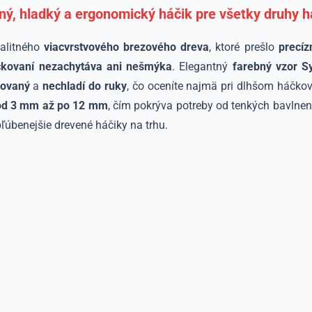
ný, hladký a ergonomický háčik pre všetky druhy 
valitného
viacvrstvového brezového dreva
, ktoré prešlo
precíz
áčkovaní nezachytáva ani nešmýka
. Elegantný
farebný vzor S
rovaný
a
nechladí do ruky
, čo oceníte najmä pri dlhšom háčko
od 3 mm až po 12 mm
, čím pokrýva potreby od tenkých bavlnen
ľúbenejšie drevené háčiky na trhu.