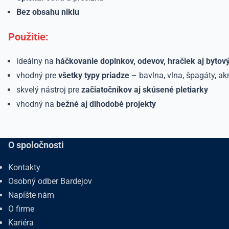
Bez obsahu niklu
Použitie:
ideálny na
háčkovanie doplnkov, odevov, hračiek aj bytov
vhodný pre
všetky typy priadze
– bavlna, vlna, špagáty, akr
skvelý nástroj pre
začiatočníkov aj skúsené pletiarky
vhodný na
bežné aj dlhodobé projekty
O spoločnosti
Kontakty
Osobný odber Bardejov
Napíšte nám
O firme
Kariéra