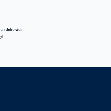
ých dekorácií
yl