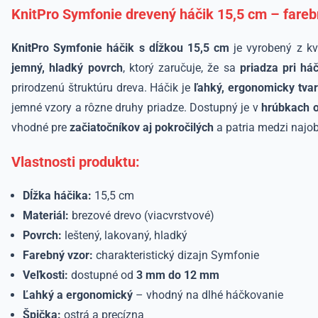
KnitPro Symfonie drevený háčik 15,5 cm – fareb
KnitPro Symfonie háčik s dĺžkou 15,5 cm
je vyrobený z k
jemný, hladký povrch
, ktorý zaručuje, že sa
priadza pri h
prirodzenú štruktúru dreva. Háčik je
ľahký, ergonomicky tva
jemné vzory a rôzne druhy priadze. Dostupný je v
hrúbkach 
vhodné pre
začiatočníkov aj pokročilých
a patria medzi najob
Vlastnosti produktu:
Dĺžka háčika:
15,5 cm
Materiál:
brezové drevo (viacvrstvové)
Povrch:
leštený, lakovaný, hladký
Farebný vzor:
charakteristický dizajn Symfonie
Veľkosti:
dostupné od
3 mm do 12 mm
Ľahký a ergonomický
– vhodný na dlhé háčkovanie
Špička:
ostrá a precízna