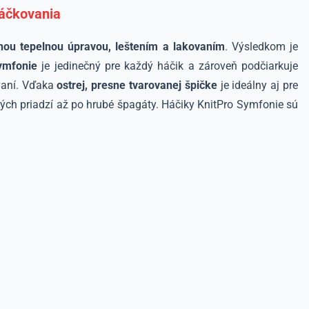
háčkovania
nou tepelnou úpravou, leštením a lakovaním
. Výsledkom je
ymfonie
je jedinečný pre každý háčik a zároveň podčiarkuje
vaní. Vďaka
ostrej, presne tvarovanej špičke
je ideálny aj pre
ých priadzí až po hrubé špagáty. Háčiky KnitPro Symfonie sú