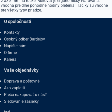
2 až 8 mm na rúčke. Rukoväť je ergonomicky tvarovaná,
vhodná pre dlhé pohodlné hodiny pletenia. Háčiky sú vhodné
pre všetky typy priadze.
O spoločnosti
Kontakty
Osobný odber Bardejov
Napíšte nám
O firme
Kariéra
Vaše objednávky
Doprava a poštovné
Ako zaplatiť
Prečo nakupovať u nás?
Sledovanie zásielky