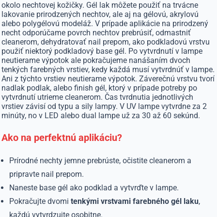
okolo nechtovej kožičky. Gél lak môžete použiť na trvácne
lakovanie prirodzených nechtov, ale aj na gélovú, akrylovú
alebo polygélovú modeláž. V prípade aplikácie na prirodzený
necht odporúčame povrch nechtov prebrúsiť, odmastniť
cleanerom, dehydratovať nail prepom, ako podkladovú vrstvu
použiť niektorý podkladový base gél. Po vytvrdnutí v lampe
neutierame výpotok ale pokračujeme nanášaním dvoch
tenkých farebných vrstiev, kedy každá musí vytvrdnúť v lampe.
Ani z týchto vrstiev neutierame výpotok. Záverečnú vrstvu tvorí
nadlak podlak, alebo finish gél, ktorý v prípade potreby po
vytvrdnutí utrieme cleanerom. Čas tvrdnutia jednotlivých
vrstiev závisí od typu a sily lampy. V UV lampe vytvrdne za 2
minúty, no v LED alebo dual lampe už za 30 až 60 sekúnd.
Ako na perfektnú aplikáciu?
Prírodné nechty jemne prebrúste, očistite cleanerom a
pripravte nail prepom.
Naneste base gél ako podklad a vytvrďte v lampe.
Pokračujte dvomi
tenkými vrstvami farebného gél laku
,
každú vytvrdzujte osobitne.