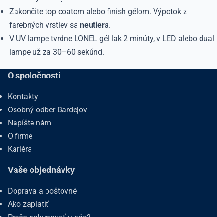
Zakončite top coatom alebo finish gélom. Výpotok z
farebných vrstiev sa
neutiera
.
V UV lampe tvrdne LONEL gél lak 2 minúty, v LED alebo dual
lampe už za 30–60 sekúnd.
O spoločnosti
Kontakty
Osobný odber Bardejov
Napíšte nám
O firme
Kariéra
Vaše objednávky
Doprava a poštovné
Ako zaplatiť