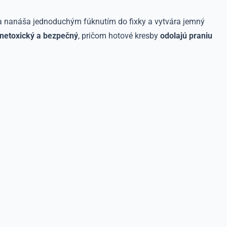
sa nanáša jednoduchým fúknutím do fixky a vytvára jemný
netoxický a bezpečný
, pričom hotové kresby
odolajú praniu