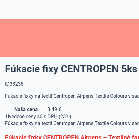
Fúkacie fixy CENTROPEN 5ks T
ID33238
Fúkacie fixky na textil Centropen Airpens Textile Colours v sa
Naša cena
3.49 €
Uvedené ceny sú s DPH (23%)
Fúkacie fixky na textil Centropen Airpens Textile Colours v sad
Fúkacie fixky CENTROPEN Airpens – Textilné far