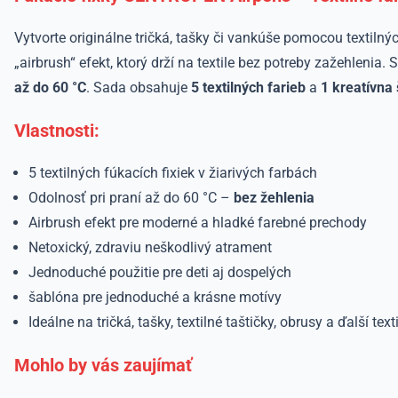
Vytvorte originálne tričká, tašky či vankúše pomocou textilný
„airbrush“ efekt, ktorý drží na textile bez potreby zažehlenia
až do 60 °C
. Sada obsahuje
5
textilných farieb
a
1
kreatívna
Vlastnosti:
5 textilných fúkacích fixiek v žiarivých farbách
Odolnosť pri praní až do 60 °C –
bez žehlenia
Airbrush efekt pre moderné a hladké farebné prechody
Netoxický, zdraviu neškodlivý atrament
Jednoduché použitie pre deti aj dospelých
šablóna pre jednoduché a krásne motívy
Ideálne na tričká, tašky, textilné taštičky, obrusy a ďalší texti
Mohlo by vás zaujímať