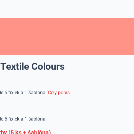
extile Colours
de 5 fixiek a 1 šablóna.
Celý popis
e 5 fixiek a 1 šablóna.
by (5 ks + šablóna)