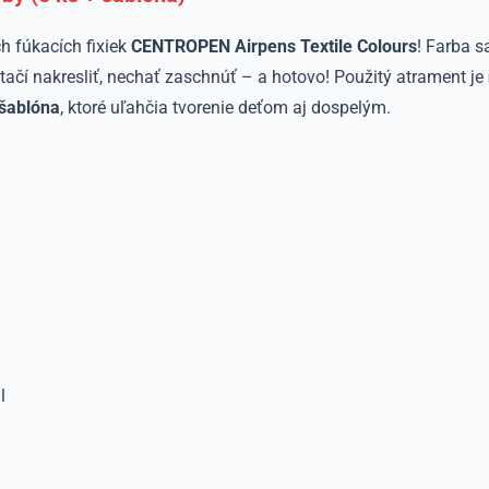
ch fúkacích fixiek
CENTROPEN Airpens Textile Colours
! Farba 
. Stačí nakresliť, nechať zaschnúť – a hotovo! Použitý atrament je
 šablóna
, ktoré uľahčia tvorenie deťom aj dospelým.
l