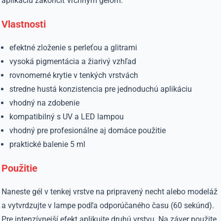
aplikáciu zakončiť vrchným gélom.
Vlastnosti
efektné zloženie s perleťou a glitrami
vysoká pigmentácia a žiarivý vzhľad
rovnomerné krytie v tenkých vrstvách
stredne hustá konzistencia pre jednoduchú aplikáciu
vhodný na zdobenie
kompatibilný s UV a LED lampou
vhodný pre profesionálne aj domáce použitie
praktické balenie 5 ml
Použitie
Naneste gél v tenkej vrstve na pripravený necht alebo modeláž
a vytvrdzujte v lampe podľa odporúčaného času (60 sekúnd).
Pre intenzívnejší efekt aplikujte druhú vrstvu. Na záver použite