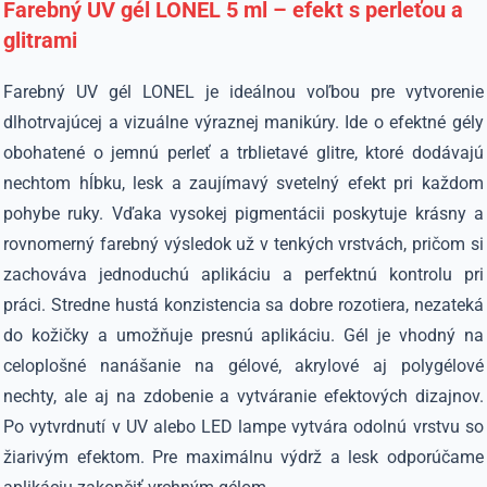
Farebný UV gél LONEL 5 ml – efekt s perleťou a
glitrami
Farebný UV gél LONEL je ideálnou voľbou pre vytvorenie
dlhotrvajúcej a vizuálne výraznej manikúry. Ide o efektné gély
obohatené o jemnú perleť a trblietavé glitre, ktoré dodávajú
nechtom hĺbku, lesk a zaujímavý svetelný efekt pri každom
pohybe ruky. Vďaka vysokej pigmentácii poskytuje krásny a
rovnomerný farebný výsledok už v tenkých vrstvách, pričom si
zachováva jednoduchú aplikáciu a perfektnú kontrolu pri
práci. Stredne hustá konzistencia sa dobre rozotiera, nezateká
do kožičky a umožňuje presnú aplikáciu. Gél je vhodný na
celoplošné nanášanie na gélové, akrylové aj polygélové
nechty, ale aj na zdobenie a vytváranie efektových dizajnov.
Po vytvrdnutí v UV alebo LED lampe vytvára odolnú vrstvu so
žiarivým efektom. Pre maximálnu výdrž a lesk odporúčame