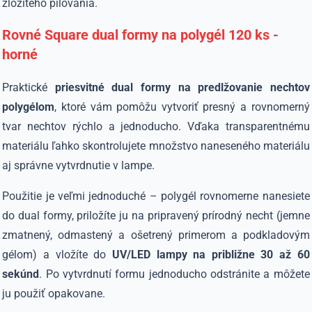
zložitého pilovania.
Rovné Square dual formy na polygél 120 ks -
horné
Praktické
priesvitné dual formy na predlžovanie nechtov
polygélom
, ktoré vám pomôžu vytvoriť presný a rovnomerný
tvar nechtov rýchlo a jednoducho. Vďaka transparentnému
materiálu ľahko skontrolujete množstvo naneseného materiálu
aj správne vytvrdnutie v lampe.
Použitie je veľmi jednoduché – polygél rovnomerne nanesiete
do dual formy, priložíte ju na pripravený prírodný necht (jemne
zmatnený, odmastený a ošetrený primerom a podkladovým
gélom) a vložíte do
UV/LED lampy na približne 30 až 60
sekúnd
. Po vytvrdnutí formu jednoducho odstránite a môžete
ju použiť opakovane.