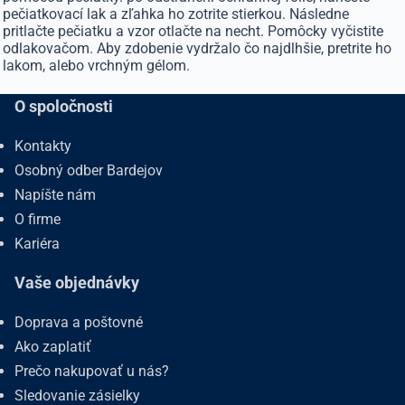
pečiatkovací lak a zľahka ho zotrite stierkou. Následne
pritlačte pečiatku a vzor otlačte na necht. Pomôcky vyčistite
odlakovačom. Aby zdobenie vydržalo čo najdlhšie, pretrite ho
lakom, alebo vrchným gélom.
O spoločnosti
Kontakty
Osobný odber Bardejov
Napíšte nám
O firme
Kariéra
Vaše objednávky
Doprava a poštovné
Ako zaplatiť
Prečo nakupovať u nás?
Sledovanie zásielky