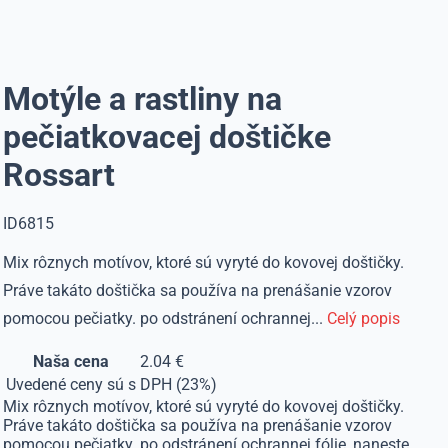
Motýle a rastliny na
pečiatkovacej doštičke
Rossart
ID6815
Mix rôznych motívov, ktoré sú vyryté do kovovej doštičky.
Práve takáto doštička sa používa na prenášanie vzorov
pomocou pečiatky. po odstránení ochrannej...
Celý popis
Naša cena
2.04 €
Uvedené ceny sú s DPH (23%)
Mix rôznych motívov, ktoré sú vyryté do kovovej doštičky.
Práve takáto doštička sa používa na prenášanie vzorov
pomocou pečiatky. po odstránení ochrannej fólie, naneste