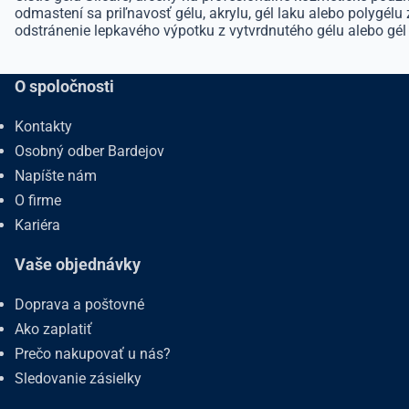
odmastení sa priľnavosť gélu, akrylu, gél laku alebo polygélu
odstránenie lepkavého výpotku z vytvrdnutého gélu alebo gél 
O spoločnosti
Kontakty
Osobný odber Bardejov
Napíšte nám
O firme
Kariéra
Vaše objednávky
Doprava a poštovné
Ako zaplatiť
Prečo nakupovať u nás?
Sledovanie zásielky