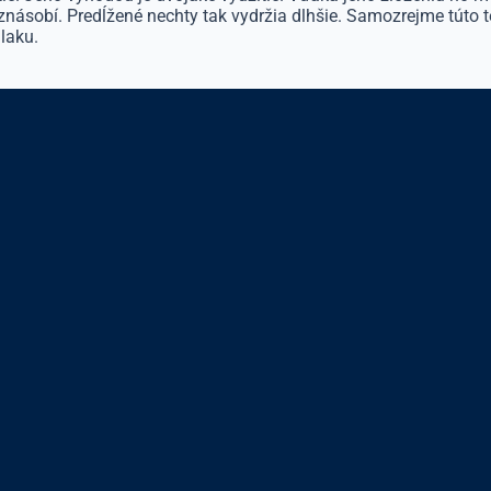
 znásobí. Predĺžené nechty tak vydržia dlhšie. Samozrejme túto t
laku.