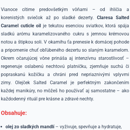
Vianoce cítime predovšetkým vôňami – od ihličia a
korenistých sviečok až po sladké dezerty.
Claresa Salted
Caramel cuticle oil
je tekutou esenciou sviatkov, ktorá spája
sladkú arómu karamelizovaného cukru s jemnou krémovou
notou a štipkou soli. V okamihu ťa prenesie k domácej pohode
a pripomenie chuť obľúbeného dezertu so slaným karamelom.
Okrem očarujúcej vône prináša aj intenzívnu starostlivosť –
regeneruje oslabenú nechtovú platničku, zjemňuje suchú či
popraskanú kožičku a chráni pred nepriaznivými vplyvmi
zimy. Olejček Salted Caramel je perfektným zakončením
každej manikúry, no môžeš ho používať aj samostatne – ako
každodenný rituál pre krásne a zdravé nechty.
Obsahuje:
olej zo sladkých mandlí
– vyživuje, spevňuje a hydratuje,