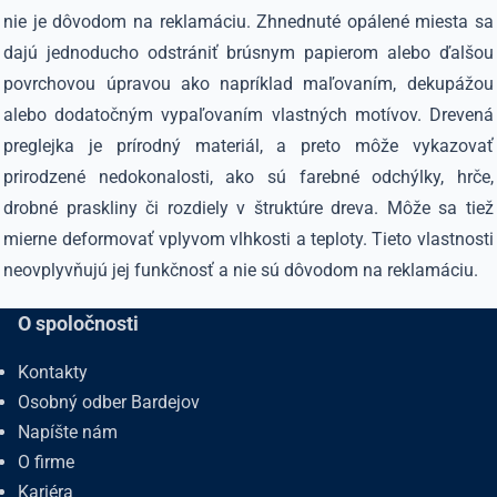
nie je dôvodom na reklamáciu. Zhnednuté opálené miesta sa
dajú jednoducho odstrániť brúsnym papierom alebo ďalšou
povrchovou úpravou ako napríklad maľovaním, dekupážou
alebo dodatočným vypaľovaním vlastných motívov. Drevená
preglejka je prírodný materiál, a preto môže vykazovať
prirodzené nedokonalosti, ako sú farebné odchýlky, hrče,
drobné praskliny či rozdiely v štruktúre dreva. Môže sa tiež
mierne deformovať vplyvom vlhkosti a teploty. Tieto vlastnosti
neovplyvňujú jej funkčnosť a nie sú dôvodom na reklamáciu.
O spoločnosti
Kontakty
Osobný odber Bardejov
Napíšte nám
O firme
Kariéra