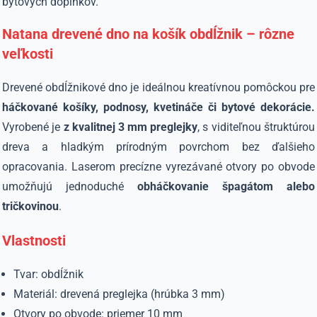
bytových doplnkov.
Natana drevené dno na košík obdĺžnik – rôzne
veľkosti
Drevené obdĺžnikové dno je ideálnou kreatívnou pomôckou pre
háčkované košíky, podnosy, kvetináče či bytové dekorácie.
Vyrobené je
z kvalitnej 3 mm preglejky
, s viditeľnou štruktúrou
dreva a hladkým prírodným povrchom bez ďalšieho
opracovania. Laserom precízne vyrezávané otvory po obvode
umožňujú jednoduché
obháčkovanie špagátom alebo
tričkovinou
.
Vlastnosti
Tvar: obdĺžnik
Materiál: drevená preglejka (hrúbka 3 mm)
Otvory po obvode: priemer 10 mm