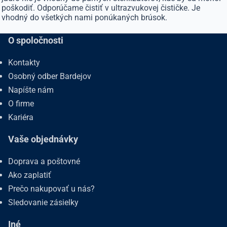
poškodiť. Odporúčame čistiť v ultrazvukovej čističke. Je
vhodný do všetkých nami ponúkaných brúsok.
O spoločnosti
Kontakty
Osobný odber Bardejov
Napíšte nám
O firme
Kariéra
Vaše objednávky
Doprava a poštovné
Ako zaplatiť
Prečo nakupovať u nás?
Sledovanie zásielky
Iné