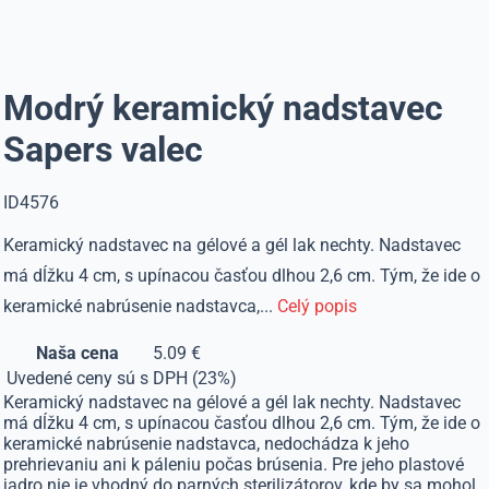
Modrý keramický nadstavec
Sapers valec
ID4576
Keramický nadstavec na gélové a gél lak nechty. Nadstavec
má dĺžku 4 cm, s upínacou časťou dlhou 2,6 cm. Tým, že ide o
keramické nabrúsenie nadstavca,...
Celý popis
Naša cena
5.09 €
Uvedené ceny sú s DPH (23%)
Keramický nadstavec na gélové a gél lak nechty. Nadstavec
má dĺžku 4 cm, s upínacou časťou dlhou 2,6 cm. Tým, že ide o
keramické nabrúsenie nadstavca, nedochádza k jeho
prehrievaniu ani k páleniu počas brúsenia. Pre jeho plastové
jadro nie je vhodný do parných sterilizátorov, kde by sa mohol