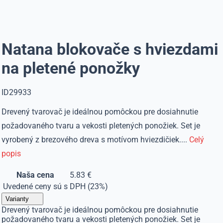
Natana blokovače s hviezdami
na pletené ponožky
ID29933
Drevený tvarovač je ideálnou pomôckou pre dosiahnutie
požadovaného tvaru a vekosti pletených ponožiek. Set je
vyrobený z brezového dreva s motívom hviezdičiek....
Celý
popis
Naša cena
5.83 €
Uvedené ceny sú s DPH (23%)
Varianty
Drevený tvarovač je ideálnou pomôckou pre dosiahnutie
požadovaného tvaru a vekosti pletených ponožiek. Set je