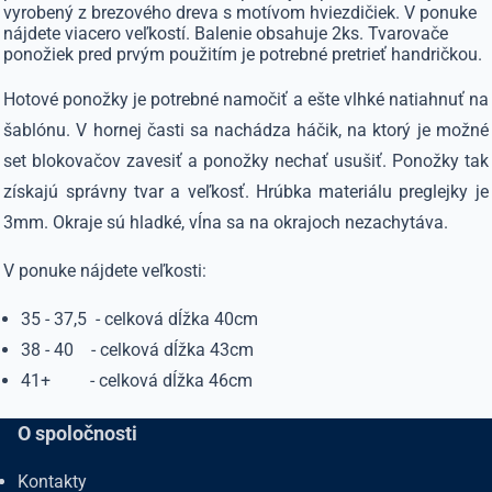
vyrobený z brezového dreva s motívom hviezdičiek. V ponuke
nájdete viacero veľkostí. Balenie obsahuje 2ks. Tvarovače
ponožiek pred prvým použitím je potrebné pretrieť handričkou.
Hotové ponožky je potrebné namočiť a ešte vlhké natiahnuť na
šablónu. V hornej časti sa nachádza háčik, na ktorý je možné
set blokovačov zavesiť a ponožky nechať usušiť. Ponožky tak
získajú správny tvar a veľkosť. Hrúbka materiálu preglejky je
3mm. Okraje sú hladké, vĺna sa na okrajoch nezachytáva.
V ponuke nájdete veľkosti:
35 - 37,5 - celková dĺžka 40cm
38 - 40 - celková dĺžka 43cm
41+ - celková dĺžka 46cm
O spoločnosti
Kontakty