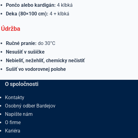
Pončo alebo kardigán:
4 klbká
Deka (80×100 cm):
4 + klbká
Údržba
Ručné pranie:
do 30°C
Nesušiť v sušičke
Nebieliť, nežehliť, chemicky nečistiť
Sušiť vo vodorovnej polohe
O spoločnosti
Kontakty
Osobný odber Bardejov
Napíšte nám
O firme
Kariéra