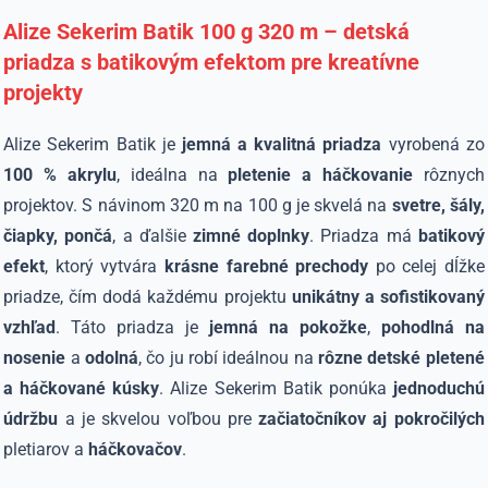
Alize Sekerim Batik 100 g 320 m – detská
priadza s batikovým efektom pre kreatívne
projekty
Alize Sekerim Batik je
jemná a kvalitná priadza
vyrobená zo
100 % akrylu
, ideálna na
pletenie a háčkovanie
rôznych
projektov. S návinom 320 m na 100 g je skvelá na
svetre, šály,
čiapky, pončá
, a ďalšie
zimné doplnky
. Priadza má
batikový
efekt
, ktorý vytvára
krásne farebné prechody
po celej dĺžke
priadze, čím dodá každému projektu
unikátny a sofistikovaný
vzhľad
. Táto priadza je
jemná na pokožke
,
pohodlná na
nosenie
a
odolná
, čo ju robí ideálnou na
rôzne detské pletené
a háčkované kúsky
.
Alize Sekerim Batik ponúka
jednoduchú
údržbu
a je skvelou voľbou pre
začiatočníkov aj pokročilých
pletiarov a
háčkovačov
.