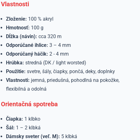
Vlastnosti
Zloženie:
100 % akryl
Hmotnosť:
100 g
Dĺžka (návin):
cca 320 m
Odporúčané ihlice:
3 – 4 mm
Odporúčaný háčik:
2 - 4 mm
Hrúbka:
stredná (DK / light worsted)
Použitie:
svetre, šály, čiapky, pončá, deky, doplnky
Vlastnosti:
jemná, priedušná, pohodlná na pokožke,
flexibilná a odolná
Orientačná spotreba
Čiapka:
1 klbko
Šál:
1 – 2 klbká
Dámsky sveter (veľ. M):
5 klbká