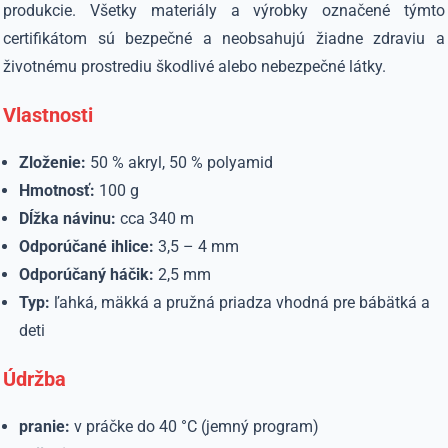
produkcie. Všetky materiály a výrobky označené týmto
certifikátom sú bezpečné a neobsahujú žiadne zdraviu a
životnému prostrediu škodlivé alebo nebezpečné látky.
Vlastnosti
Zloženie:
50 % akryl, 50 % polyamid
Hmotnosť:
100 g
Dĺžka návinu:
cca 340 m
Odporúčané ihlice:
3,5 – 4 mm
Odporúčaný háčik:
2,5 mm
Typ:
ľahká, mäkká a pružná priadza vhodná pre bábätká a
deti
Údržba
pranie:
v práčke do 40 °C (jemný program)