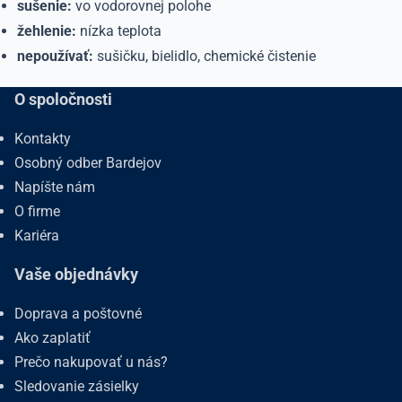
sušenie:
vo vodorovnej polohe
žehlenie:
nízka teplota
nepoužívať:
sušičku, bielidlo, chemické čistenie
O spoločnosti
Kontakty
Osobný odber Bardejov
Napíšte nám
O firme
Kariéra
Vaše objednávky
Doprava a poštovné
Ako zaplatiť
Prečo nakupovať u nás?
Sledovanie zásielky