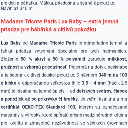
pre deti a bábätká. Mäkká, priedušná a šetrná k pokožke.
Návin až 340 m.
Madame Tricote Paris Lux Baby – extra jemná
priadza pre bábätká a citlivú pokožku
Lux Baby
od
Madame Tricote Paris
je mimoriadne jemná a
ľahká priadza vytvorená špeciálne pre tých najmenších.
Zloženie
50 % akryl a 50 % polyamid
zaručuje
mäkkosť,
pružnosť a výbornú priedušnosť
. Príjemná na dotyk, neškriabe
a je šetrná k citlivej detskej pokožke. S návnom
340 m na 100
g klbko
a odporúčanou veľkosťou ihlíc
3,5 – 4 mm
(háčik 2,5
mm) je ideálna na jemné úplety – od
detských svetrov, čiapok
a ponožiek až po prikrývky či hračky
. Je veľmi kvalitná a má
certifikát OEKO-TEX Standard 100,
ktorým sú označované
materiály a výrobky, ktoré spĺňajú prísne medzinárodné kritéria
pre kvalitu a zdravotnú nezávadnosť vo všetkých úrovniach