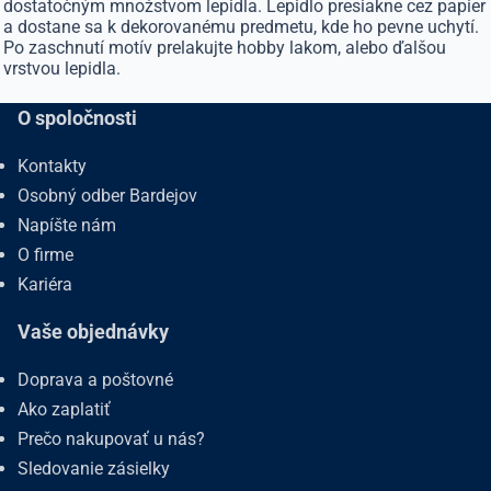
dostatočným množstvom lepidla. Lepidlo presiakne cez papier
a dostane sa k dekorovanému predmetu, kde ho pevne uchytí.
Po zaschnutí motív prelakujte hobby lakom, alebo ďalšou
vrstvou lepidla.
O spoločnosti
Kontakty
Osobný odber Bardejov
Napíšte nám
O firme
Kariéra
Vaše objednávky
Doprava a poštovné
Ako zaplatiť
Prečo nakupovať u nás?
Sledovanie zásielky