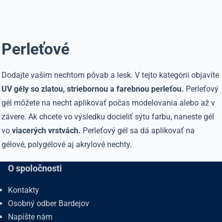
Perleťové
Dodajte vašim nechtom pôvab a lesk. V tejto kategórii objavíte
UV gély so zlatou, striebornou a farebnou perleťou.
Perleťový
gél môžete na necht aplikovať počas modelovania alebo až v
závere. Ak chcete vo výsledku docieliť sýtu farbu, naneste gél
vo
viacerých vrstvách.
Perleťový gél sa dá aplikovať na
gélové, polygélové aj akrylové nechty.
O spoločnosti
Kontakty
Osobný odber Bardejov
Napíšte nám