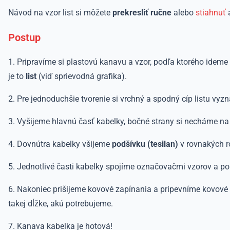
Návod na vzor list si môžete
prekresliť ručne
alebo
stiahnuť
a
Postup
1. Pripravíme si plastovú kanavu a vzor, podľa ktorého ideme 
je to
list
(viď sprievodná grafika).
2. Pre jednoduchšie tvorenie si vrchný a spodný cíp listu vy
3. Vyšijeme hlavnú časť kabelky, bočné strany si necháme na 
4. Dovnútra kabelky všijeme
podšívku (tesilan)
v rovnakých r
5. Jednotlivé časti kabelky spojíme označovačmi vzorov a pom
6. Nakoniec prišijeme kovové zapínania a pripevníme kovové k
takej dĺžke, akú potrebujeme.
7. Kanava kabelka je hotová!