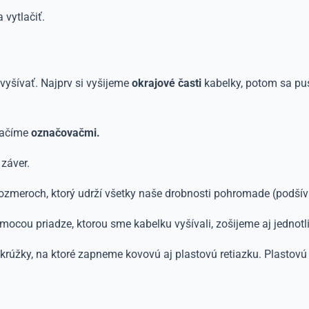
 vytlačiť.
vyšívať. Najprv si vyšijeme
okrajové časti
kabelky, potom sa pust
značíme
označovačmi.
záver.
ozmeroch, ktorý udrží všetky naše drobnosti pohromade (podšív
ocou priadze, ktorou sme kabelku vyšívali, zošijeme aj jednotli
rúžky, na ktoré zapneme kovovú aj plastovú retiazku. Plastovú 