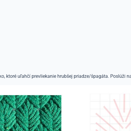
, ktoré uľahčí prevliekanie hrubšej priadze/špagáta. Poslúži na v