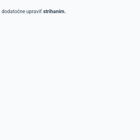
h dodatočne upraviť
strihaním.