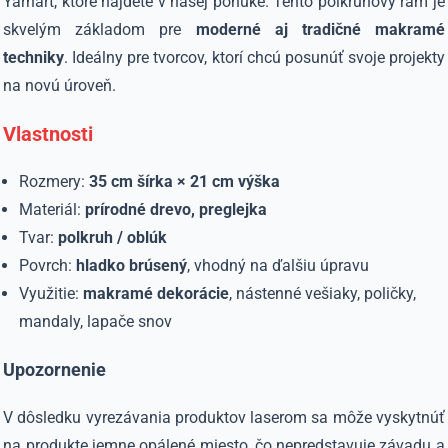
Yarnart, ktoré nájdete v našej ponuke. Tento polkruhový rám je
skvelým základom pre
moderné aj tradičné makramé
techniky
. Ideálny pre tvorcov, ktorí chcú posunúť svoje projekty
na novú úroveň.
Vlastnosti
Rozmery:
35 cm šírka × 21 cm výška
Materiál:
prírodné drevo, preglejka
Tvar:
polkruh / oblúk
Povrch:
hladko brúsený
, vhodný na ďalšiu úpravu
Využitie:
makramé dekorácie
, nástenné vešiaky, poličky,
mandaly, lapače snov
Upozornenie
V dôsledku vyrezávania produktov laserom sa môže vyskytnúť
na produkte jemne opálené miesto, čo nepredstavuje závadu a