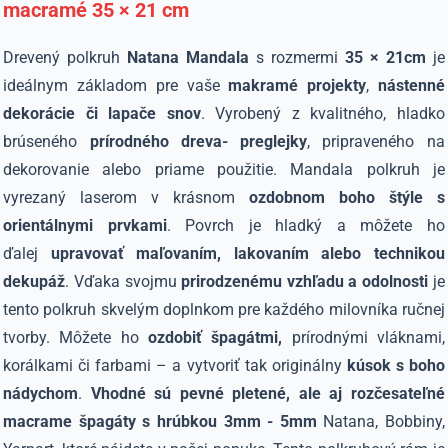
macramé 35 × 21 cm
Drevený polkruh
Natana Mandala
s rozmermi
35 × 21cm
je
ideálnym základom pre vaše
makramé projekty
,
nástenné
dekorácie či lapače snov
. Vyrobený z kvalitného, hladko
brúseného
prírodného dreva- preglejky
, pripraveného na
dekorovanie alebo priame použitie. Mandala polkruh je
vyrezaný laserom v krásnom
ozdobnom boho štýle s
orientálnymi prvkami
. Povrch je hladký a môžete ho
ďalej
upravovať maľovaním, lakovaním alebo technikou
dekupáž
. Vďaka svojmu
prirodzenému vzhľadu a odolnosti
je
tento polkruh skvelým doplnkom pre každého milovníka ručnej
tvorby. Môžete ho
ozdobiť špagátmi,
prírodnými vláknami,
korálkami či farbami – a vytvoriť tak originálny
kúsok s boho
nádychom
.
Vhodné sú pevné pletené, ale aj rozčesateľné
macrame špagáty s hrúbkou 3mm - 5mm
Natana, Bobbiny,