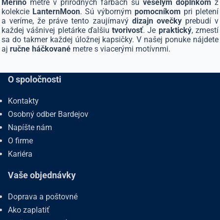
Merino
metre v prírodných farbách sú
veselým doplnkom
z
kolekcie
LanternMoon
. Sú výborným
pomocníkom
pri pletení
a veríme, že práve tento zaujímavý
dizajn ovečky
prebudí v
každej vášnivej pletárke ďalšiu
tvorivosť
. Je
praktický
, zmestí
sa do takmer každej úložnej kapsičky. V našej ponuke nájdete
aj
ručne háčkované
metre s viacerými motívnmi.
O spoločnosti
Kontakty
Osobný odber Bardejov
Napíšte nám
O firme
Kariéra
Vaše objednávky
Doprava a poštovné
Ako zaplatiť