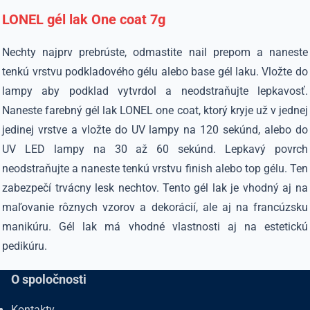
LONEL gél lak One coat 7g
Nechty najprv prebrúste, odmastite nail prepom a naneste
tenkú vrstvu podkladového gélu alebo base gél laku. Vložte do
lampy aby podklad vytvrdol a neodstraňujte lepkavosť.
Naneste farebný gél lak LONEL one coat, ktorý kryje už v jednej
jedinej vrstve a vložte do UV lampy na 120 sekúnd, alebo do
UV LED lampy na 30 až 60 sekúnd. Lepkavý povrch
neodstraňujte a naneste tenkú vrstvu finish alebo top gélu. Ten
zabezpečí trvácny lesk nechtov. Tento gél lak je vhodný aj na
maľovanie rôznych vzorov a dekorácií, ale aj na francúzsku
manikúru. Gél lak má vhodné vlastnosti aj na estetickú
pedikúru.
O spoločnosti
Kontakty