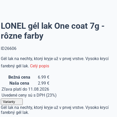
LONEL gél lak One coat 7g -
rôzne farby
ID26606
Gél lak na nechty, ktorý kryje už v prvej vrstve. Vysoko krycí
farebný gél lak.
Celý popis
Bežná cena
6.99 €
Naša cena
2.99 €
Zľava platí do 11.08.2026
Uvedené ceny sú s DPH (23%)
Varianty
Gél lak na nechty, ktorý kryje už v prvej vrstve. Vysoko krycí
farebný gél lak.