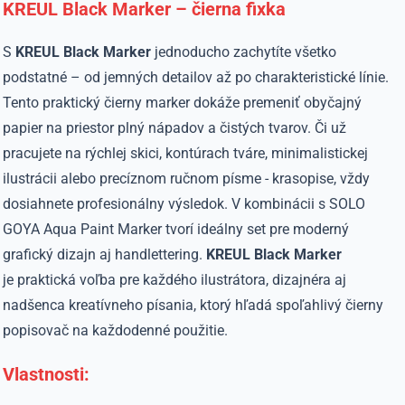
KREUL Black Marker – čierna fixka
S
KREUL Black Marker
jednoducho zachytíte všetko
podstatné – od jemných detailov až po charakteristické línie.
Tento praktický čierny marker dokáže premeniť obyčajný
papier na priestor plný nápadov a čistých tvarov. Či už
pracujete na rýchlej skici, kontúrach tváre, minimalistickej
ilustrácii alebo precíznom ručnom písme - krasopise, vždy
dosiahnete profesionálny výsledok. V kombinácii s
SOLO
GOYA Aqua Paint Marker
tvorí ideálny set pre moderný
grafický dizajn aj
handlettering
.
KREUL Black Marker
je praktická voľba pre každého ilustrátora, dizajnéra aj
nadšenca kreatívneho písania, ktorý hľadá spoľahlivý čierny
popisovač na každodenné použitie.
Vlastnosti: