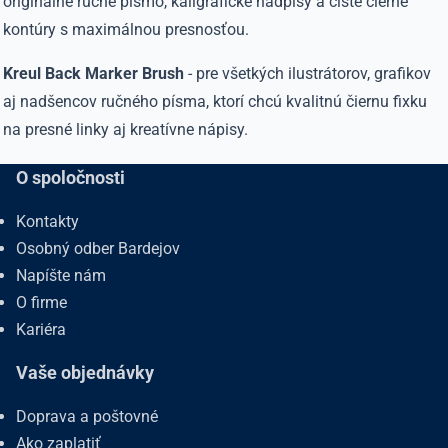
originálne ručné písmo, kaligrafické nadpisy a čisté čierne
kontúry s maximálnou presnosťou.
Kreul Back Marker Brush
- pre všetkých ilustrátorov, grafikov
aj nadšencov ručného písma, ktorí chcú kvalitnú čiernu fixku
na presné linky aj kreatívne nápisy.
O spoločnosti
Kontakty
Osobný odber Bardejov
Napíšte nám
O firme
Kariéra
Vaše objednávky
Doprava a poštovné
Ako zaplatiť